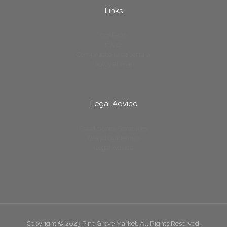
Links
Contacto
F.A.Q.
Comprueba la cobertura
Volt y el mar
Legal Advice
Condiciones Generales
Brand Guidelines
Legal Advice
Copyright © 2023 Pine Grove Market. All Rights Reserved.